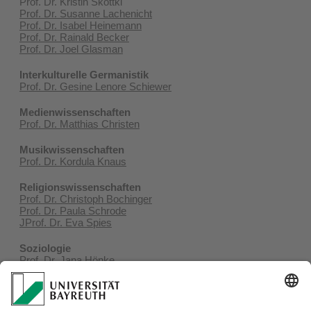
Prof. Dr. Kristin Skottki
Prof. Dr. Susanne Lachenicht
Prof. Dr. Isabel Heinemann
Prof. Dr. Rainald Becker
Prof. Dr. Joel Glasman
Interkulturelle Germanistik
Prof. Dr. Gesine Lenore Schiewer
Medienwissenschaften
Prof. Dr. Matthias Christen
Musikwissenschaften
Prof. Dr. Kordula Knaus
Religionswissenschaften
Prof. Dr. Christoph Bochinger
Prof. Dr. Paula Schrode
JProf. Dr. Eva Spies
Soziologie
Prof. Dr. Jana Hönke
Prof. Dr. Gabriele Cappai
Prof. Dr. Eva Maria Ziege
Prof. Dr. Georg Kamphausen
Prof. Dr. Bernt Schnettler